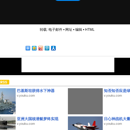
转载:
电子邮件
•
网址
•
编辑
•
HTML
巴基斯坦获得水下神器
知否知否应是
v.youku.com
v.youku.com
亚洲大国核潜艇梦终实现
日心神战机大
v.youku.com
v.youku.com