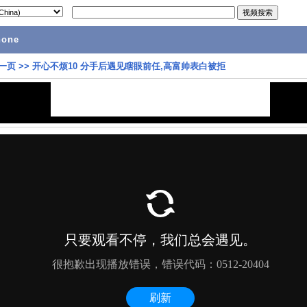
hone
一页
>>
开心不烦10 分手后遇见瞎眼前任,高富帅表白被拒