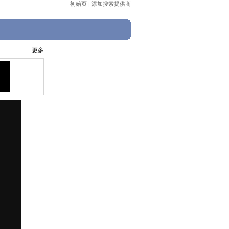
初始页
|
添加搜索提供商
更多