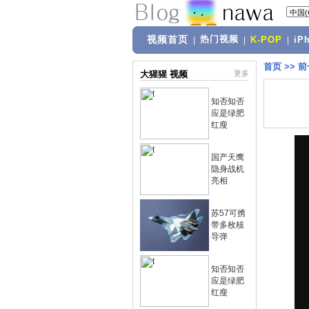
视频首页
热门视频
|
|
K-POP
|
iP
首页
>>
前
大猩猩 视频
更多
知否知否
应是绿肥
红瘦
国产天鹰
隐身战机
亮相
苏57可携
带多枚核
导弹
知否知否
应是绿肥
红瘦