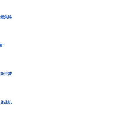
碉堡集锦
费”
极防空营
枭龙战机