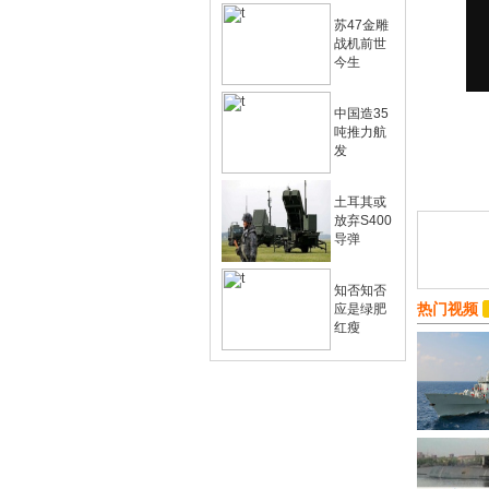
苏47金雕
战机前世
今生
中国造35
吨推力航
发
土耳其或
放弃S400
导弹
知否知否
热门视频
应是绿肥
红瘦