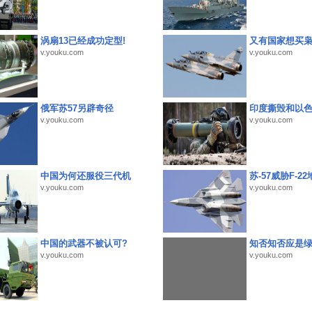
涡扇13已经成功定型!
又有国家想买
v.youku.com
v.youku.com
俄军苏57另辟奇径
印度撕毁和以
v.youku.com
v.youku.com
中国为何还服役三代机
苏-57威胁F-2
v.youku.com
v.youku.com
中国的武器不被认可?
知否知否应是
v.youku.com
v.youku.com