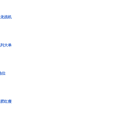
枭龙战机
色列大单
2地位
绿肥红瘦