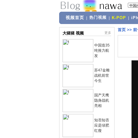
视频首页
热门视频
|
|
K-POP
|
iP
首页
>>
前
大猩猩 视频
更多
中国造35
吨推力航
发
苏47金雕
战机前世
今生
国产天鹰
隐身战机
亮相
知否知否
应是绿肥
红瘦