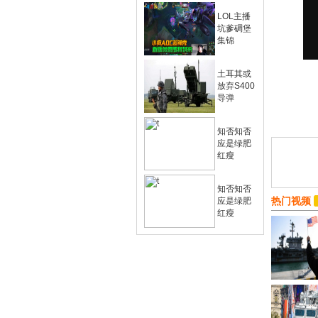
LOL主播
坑爹碉堡
集锦
土耳其或
放弃S400
导弹
知否知否
应是绿肥
红瘦
知否知否
热门视频
应是绿肥
红瘦