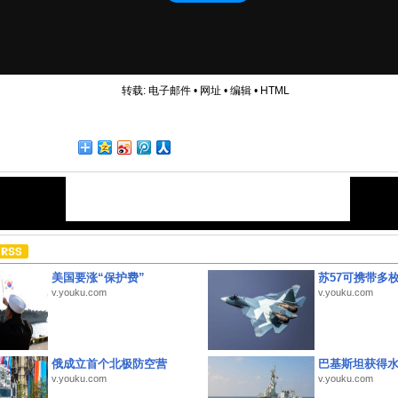
转载:
电子邮件
•
网址
•
编辑
•
HTML
美国要涨“保护费”
苏57可携带多
v.youku.com
v.youku.com
俄成立首个北极防空营
巴基斯坦获得
v.youku.com
v.youku.com