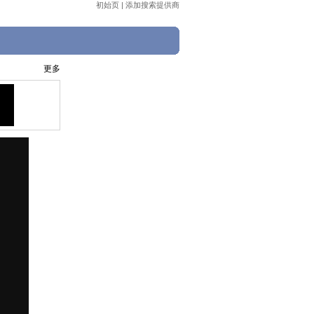
初始页
|
添加搜索提供商
更多