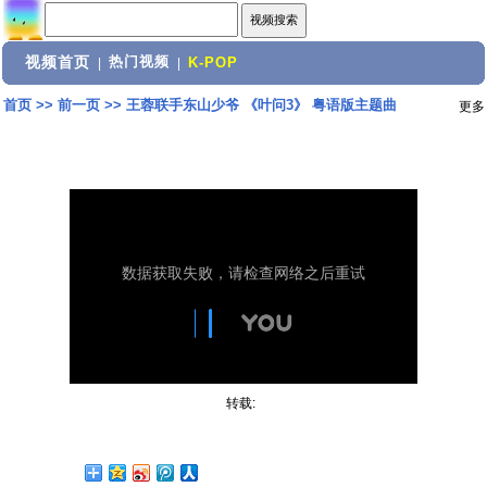
视频首页
热门视频
|
|
K-POP
首页
>>
前一页
>>
王蓉联手东山少爷 《叶问3》 粤语版主题曲
更多
转载: