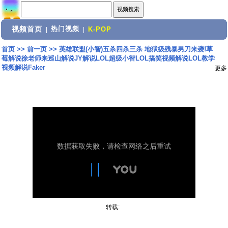
视频首页
热门视频
|
|
K-POP
首页
>>
前一页
>>
英雄联盟(小智)五杀四杀三杀 地狱级残暴男刀来袭!草
莓解说徐老师来巡山解说JY解说LOL超级小智LOL搞笑视频解说LOL教学
视频解说Faker
更多
转载: