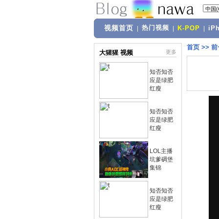
视频首页
热门视频
|
|
K-POP
|
iP
首页
>>
前
大猩猩 视频
更多
知否知否
应是绿肥
红瘦
知否知否
应是绿肥
红瘦
LOL主播
坑爹碉堡
集锦
知否知否
应是绿肥
红瘦