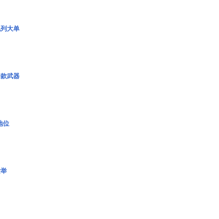
色列大单
一款武器
2地位
壮举