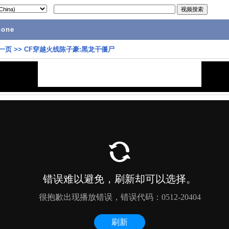
hone
一页
>>
CF穿越火线陈子豪:黑龙干僵尸