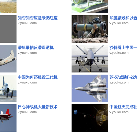
知否知否应是绿肥红瘦
印度撕毁和以
v.youku.com
v.youku.com
潜艇最怕反潜巡逻机
沙特看上中国
v.youku.com
v.youku.com
中国为何还服役三代机
苏-57威胁F-2
v.youku.com
v.youku.com
日心神战机大量新技术
中国航天完成
v.youku.com
v.youku.com