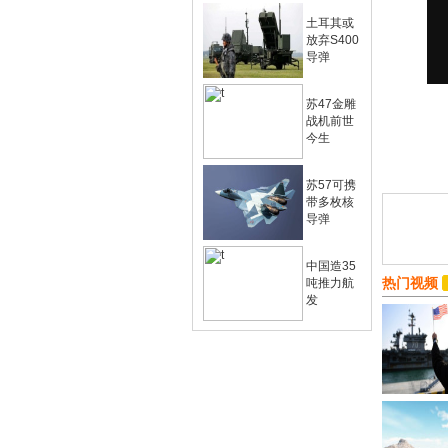
土耳其或
放弃S400
导弹
苏47金雕
战机前世
今生
苏57可携
带多枚核
导弹
中国造35
热门视频
吨推力航
发