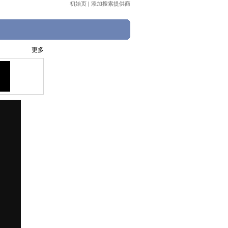
初始页
|
添加搜索提供商
更多