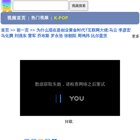
视频首页
热门视频
|
|
K-POP
首页
>>
前一页
>>
为什么现在是创业黄金时代?互联网大佬:马云 李彦宏
马化腾 刘强东 雷军 乔布斯 罗永浩 张朝阳 周鸿祎 比尔盖茨
更多
转载: