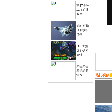
苏47金雕
战机前世
今生
苏57可携
带多枚核
导弹
LOL主播
坑爹碉堡
集锦
知否知否
应是绿肥
红瘦
热门视频