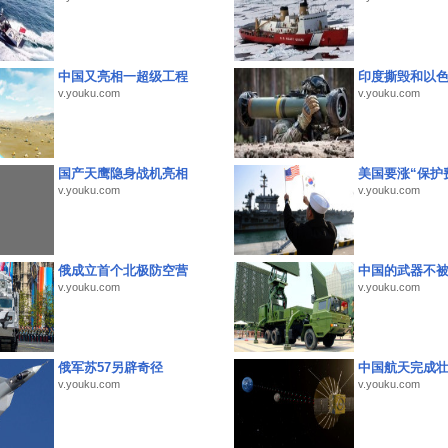
中国又亮相一超级工程
印度撕毁和以
v.youku.com
v.youku.com
国产天鹰隐身战机亮相
美国要涨“保护
v.youku.com
v.youku.com
俄成立首个北极防空营
中国的武器不被
v.youku.com
v.youku.com
俄军苏57另辟奇径
中国航天完成
v.youku.com
v.youku.com