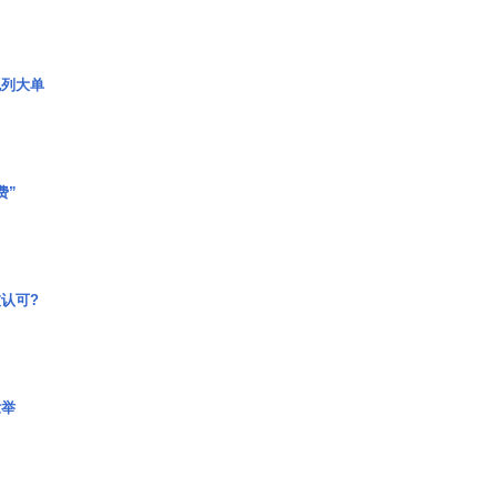
色列大单
费”
认可?
壮举