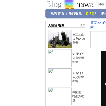
视频首页
热门视频
|
|
K-POP
|
iP
首页
>>
前
大猩猩 视频
更多
际
土耳其或
放弃S400
导弹
知否知否
应是绿肥
红瘦
知否知否
应是绿肥
红瘦
中国造35
吨推力航
发