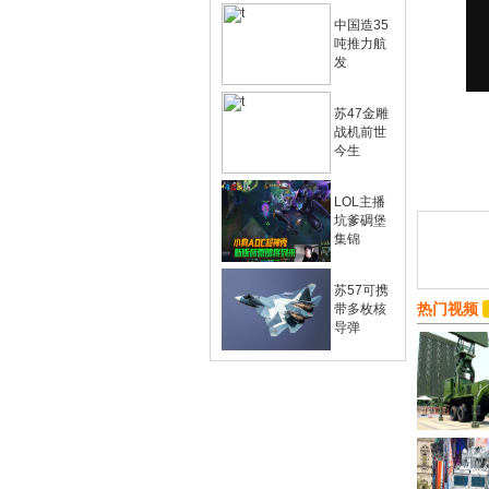
中国造35
吨推力航
发
苏47金雕
战机前世
今生
LOL主播
坑爹碉堡
集锦
苏57可携
热门视频
带多枚核
导弹