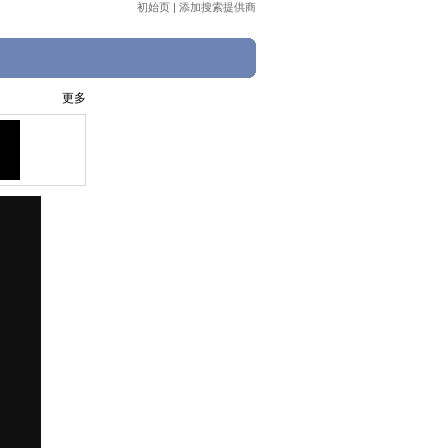
初始页
|
添加搜索提供商
更多