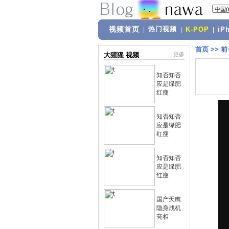
视频首页
热门视频
|
|
K-POP
|
iP
首页
>>
前
大猩猩 视频
更多
知否知否
应是绿肥
红瘦
知否知否
应是绿肥
红瘦
知否知否
应是绿肥
红瘦
国产天鹰
隐身战机
亮相