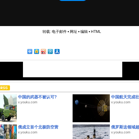
转载:
电子邮件
•
网址
•
编辑
•
HTML
中国的武器不被认可?
中国航天完成
v.youku.com
v.youku.com
俄成立首个北极防空营
俄罗斯这领域
v.youku.com
v.youku.com