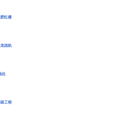
绿肥红瘦
枭龙战机
2地位
超级工程