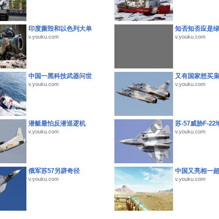
印度撕毁和以色列大单
知否知否应是
v.youku.com
v.youku.com
中国一黑科技武器问世
又有国家想买
v.youku.com
v.youku.com
潜艇最怕反潜巡逻机
苏-57威胁F-2
v.youku.com
v.youku.com
俄军苏57另辟奇径
中国又亮相一
v.youku.com
v.youku.com