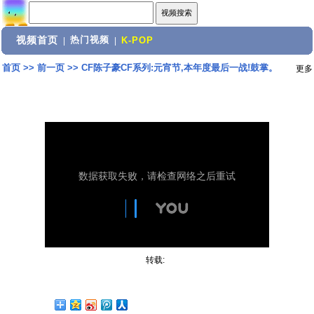
视频首页
热门视频
|
|
K-POP
首页
>>
前一页
>>
CF陈子豪CF系列:元宵节,本年度最后一战!鼓掌。
更多
转载: