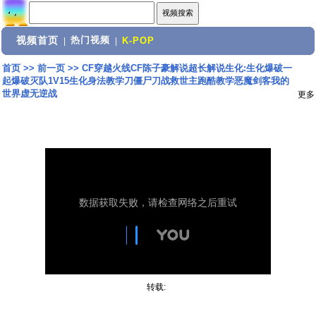
视频首页
热门视频
|
|
K-POP
首页
>>
前一页
>>
CF穿越火线CF陈子豪解说超长解说生化:生化爆破一
起爆破灭队1V15生化身法教学刀僵尸刀战救世主跑酷教学恶魔剑客我的
世界虚无逆战
更多
转载: