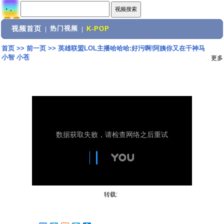
视频首页
热门视频
|
|
K-POP
首页
>>
前一页
>>
英雄联盟LOL主播哈哈哈:好污啊!阿姨你又在干神马
小智 小苍
更多
转载: