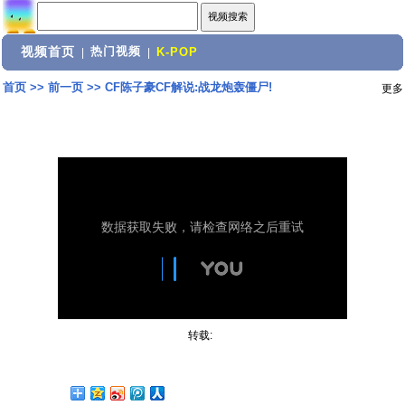
视频首页
热门视频
|
|
K-POP
首页
>>
前一页
>>
CF陈子豪CF解说:战龙炮轰僵尸!
更多
转载: