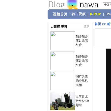
视频首页
热门视频
|
|
K-POP
|
iP
首页
>>
前
大猩猩 视频
更多
知否知否
应是绿肥
红瘦
知否知否
应是绿肥
红瘦
国产天鹰
隐身战机
亮相
土耳其或
放弃S400
导弹