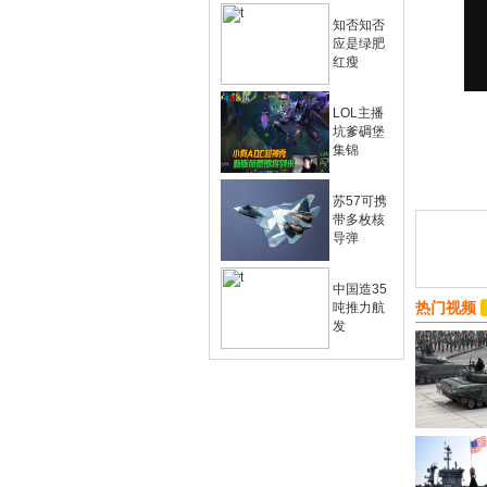
知否知否
应是绿肥
红瘦
LOL主播
坑爹碉堡
集锦
苏57可携
带多枚核
导弹
中国造35
热门视频
吨推力航
发