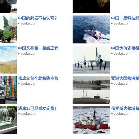
中国的武器不被认可?
中国一黑科技
v.youku.com
v.youku.com
中国又亮相一超级工程
中国为何还服
v.youku.com
v.youku.com
俄成立首个北极防空营
亚洲大国核潜
v.youku.com
v.youku.com
涡扇13已经成功定型!
俄罗斯这领域
v.youku.com
v.youku.com