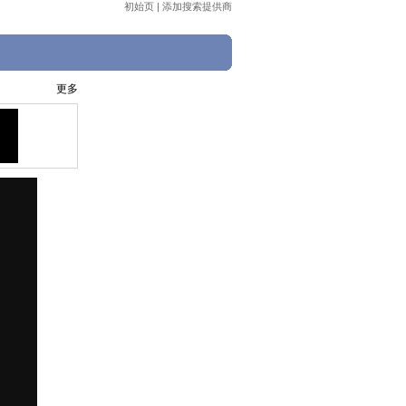
初始页
|
添加搜索提供商
更多