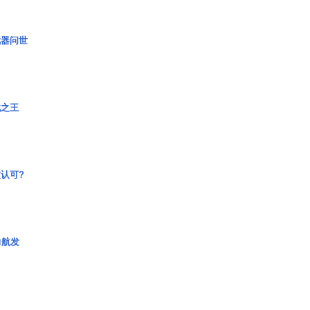
武器问世
战之王
认可?
力航发