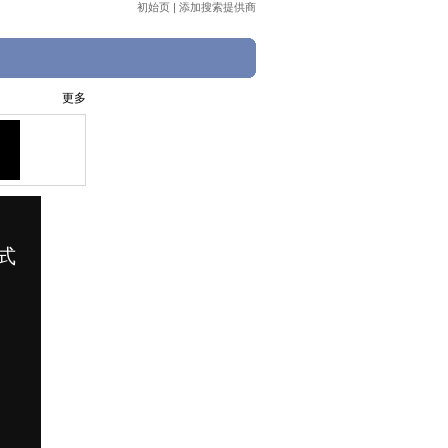
初始页
|
添加搜索提供商
更多