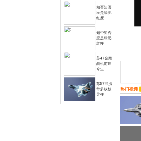
知否知否
应是绿肥
红瘦
知否知否
应是绿肥
红瘦
苏47金雕
战机前世
今生
苏57可携
热门视频
带多枚核
导弹