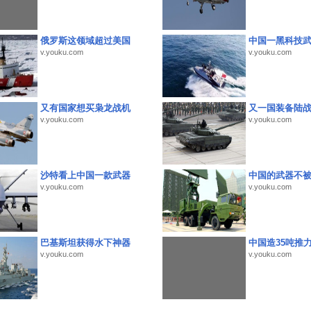
俄罗斯这领域超过美国
中国一黑科技
v.youku.com
v.youku.com
又有国家想买枭龙战机
又一国装备陆
v.youku.com
v.youku.com
沙特看上中国一款武器
中国的武器不被
v.youku.com
v.youku.com
巴基斯坦获得水下神器
中国造35吨推
v.youku.com
v.youku.com