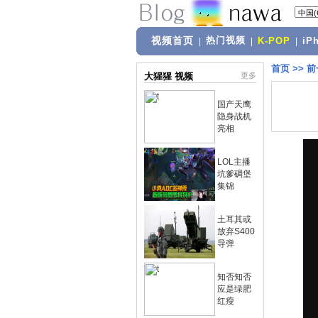
视频首页
热门视频
|
|
K-POP
|
iP
首页
>>
前
大猩猩 视频
更多
国产天鹰
隐身战机
亮相
LOL主播
坑爹碉堡
集锦
土耳其或
放弃S400
导弹
知否知否
应是绿肥
红瘦