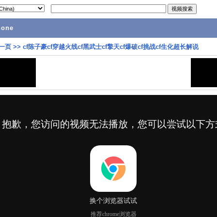
hone
一页
>>
cf陈子豪cf穿越火线cf黑武士cf擎天cf爆破cf挑战cf生化超长解说