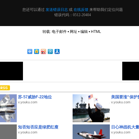
转载:
电子邮件
•
网址
•
编辑
•
HTML
苏-57威胁F-22地位
美国要涨“保护
v.youku.com
v.youku.com
知否知否应是绿肥红瘦
日心神战机大
v.youku.com
v.youku.com