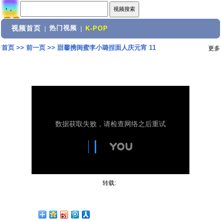
视频首页
热门视频
|
|
K-POP
首页
>>
前一页
>>
甜馨携闺蜜李小璐捏面人庆元宵 11
更多
转载: