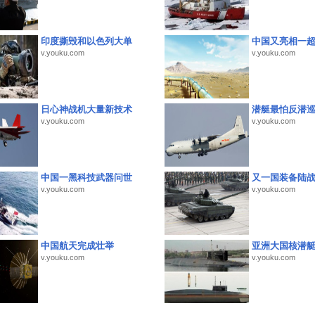
印度撕毁和以色列大单
中国又亮相一
v.youku.com
v.youku.com
日心神战机大量新技术
潜艇最怕反潜
v.youku.com
v.youku.com
中国一黑科技武器问世
又一国装备陆
v.youku.com
v.youku.com
中国航天完成壮举
亚洲大国核潜
v.youku.com
v.youku.com