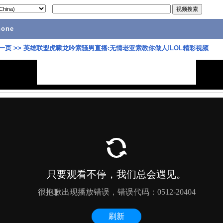
hone
一页
>>
英雄联盟虎啸龙吟索骚男直播:无情老亚索教你做人!LOL精彩视频