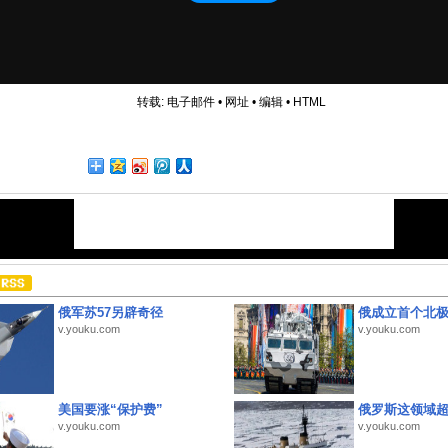
转载:
电子邮件
•
网址
•
编辑
•
HTML
俄军苏57另辟奇径
俄成立首个北
v.youku.com
v.youku.com
美国要涨“保护费”
俄罗斯这领域
v.youku.com
v.youku.com