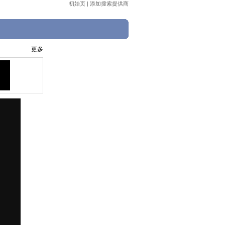
初始页
|
添加搜索提供商
更多