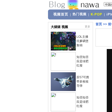
视频首页
热门视频
|
|
K-POP
|
iP
首页
>>
前
大猩猩 视频
更多
LOL主播
坑爹碉堡
集锦
知否知否
应是绿肥
红瘦
苏57可携
带多枚核
导弹
知否知否
应是绿肥
红瘦