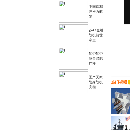
中国造35
吨推力航
发
苏47金雕
战机前世
今生
知否知否
应是绿肥
红瘦
国产天鹰
热门视频
隐身战机
亮相