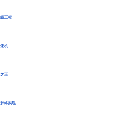
超级工程
巡逻机
战之王
艇梦终实现