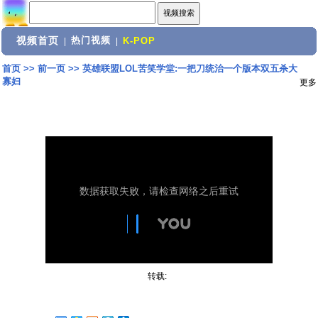
视频首页
热门视频
|
|
K-POP
首页
>>
前一页
>>
英雄联盟LOL苦笑学堂:一把刀统治一个版本双五杀大
寡妇
更多
转载: