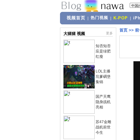
视频首页
热门视频
|
|
K-POP
|
iP
首页
>>
前
大猩猩 视频
更多
知否知否
应是绿肥
红瘦
LOL主播
坑爹碉堡
集锦
国产天鹰
隐身战机
亮相
苏47金雕
战机前世
今生