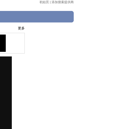
初始页
|
添加搜索提供商
更多