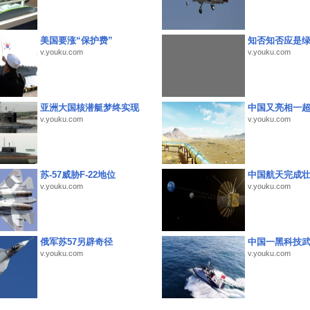
美国要涨“保护费”
知否知否应是
v.youku.com
v.youku.com
亚洲大国核潜艇梦终实现
中国又亮相一
v.youku.com
v.youku.com
苏-57威胁F-22地位
中国航天完成
v.youku.com
v.youku.com
俄军苏57另辟奇径
中国一黑科技
v.youku.com
v.youku.com