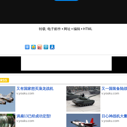
转载:
电子邮件
•
网址
•
编辑
•
HTML
又有国家想买枭龙战机
又一国装备陆
v.youku.com
v.youku.com
涡扇13已经成功定型!
日心神战机大
v.youku.com
v.youku.com