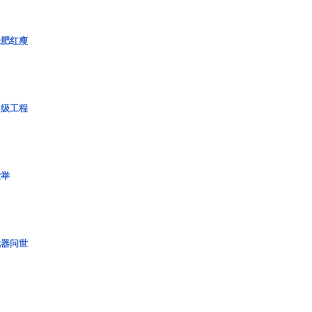
绿肥红瘦
超级工程
壮举
武器问世