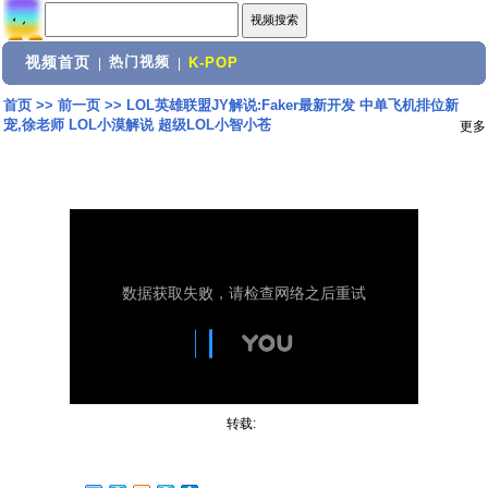
视频首页
热门视频
|
|
K-POP
首页
>>
前一页
>>
LOL英雄联盟JY解说:Faker最新开发 中单飞机排位新
宠,徐老师 LOL小漠解说 超级LOL小智小苍
更多
转载: