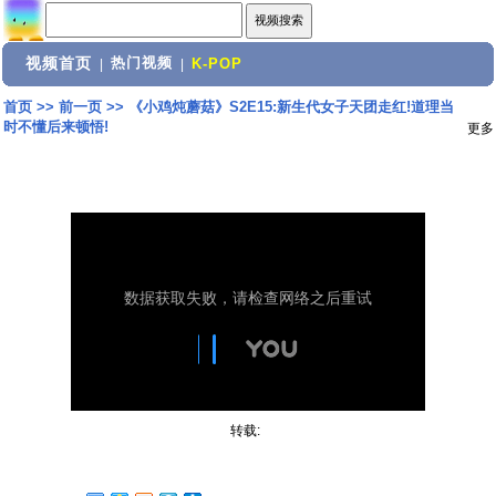
视频首页
热门视频
|
|
K-POP
首页
>>
前一页
>>
《小鸡炖蘑菇》S2E15:新生代女子天团走红!道理当
时不懂后来顿悟!
更多
转载: