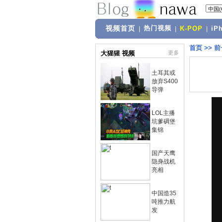
视频首页
热门视频
|
|
K-POP
|
iP
首页
>>
前
大猩猩 视频
更多
土耳其或
放弃S400
导弹
LOL主播
坑爹碉堡
集锦
国产天鹰
隐身战机
亮相
中国造35
吨推力航
发