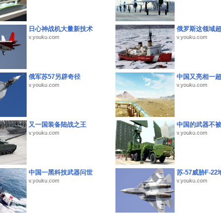
日心神战机大量新技术
俄罗斯这领域
v.youku.com
v.youku.com
俄军苏57另辟奇径
中国又亮相一
v.youku.com
v.youku.com
又一国装备陆战之王
中国的武器不被
v.youku.com
v.youku.com
中国一黑科技武器问世
苏-57威胁F-2
v.youku.com
v.youku.com