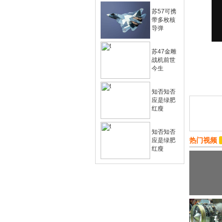
苏57可携
带多枚核
导弹
苏47金雕
战机前世
今生
知否知否
应是绿肥
红瘦
知否知否
热门视频
应是绿肥
红瘦