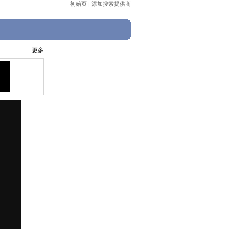
初始页
|
添加搜索提供商
更多