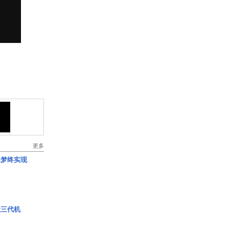
更多
艇梦终实现
役三代机