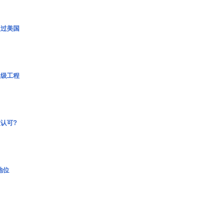
超过美国
超级工程
认可?
2地位