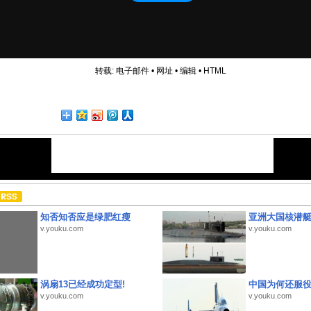
转载:
电子邮件
•
网址
•
编辑
•
HTML
知否知否应是绿肥红瘦
亚洲大国核潜
v.youku.com
v.youku.com
涡扇13已经成功定型!
中国为何还服
v.youku.com
v.youku.com