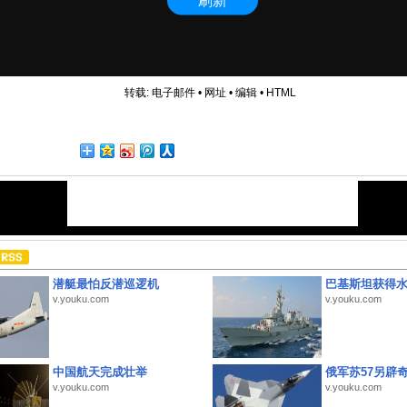
转载:
电子邮件
•
网址
•
编辑
•
HTML
潜艇最怕反潜巡逻机
巴基斯坦获得
v.youku.com
v.youku.com
中国航天完成壮举
俄军苏57另辟
v.youku.com
v.youku.com