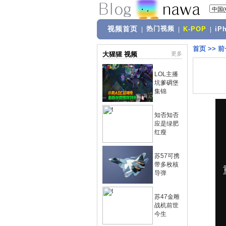
视频首页
热门视频
|
|
K-POP
|
iP
首页
>>
前
大猩猩 视频
更多
LOL主播
坑爹碉堡
集锦
知否知否
应是绿肥
红瘦
苏57可携
带多枚核
导弹
苏47金雕
战机前世
今生