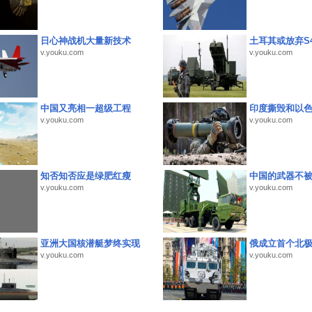
日心神战机大量新技术
土耳其或放弃S4
v.youku.com
v.youku.com
中国又亮相一超级工程
印度撕毁和以
v.youku.com
v.youku.com
知否知否应是绿肥红瘦
中国的武器不被
v.youku.com
v.youku.com
亚洲大国核潜艇梦终实现
俄成立首个北
v.youku.com
v.youku.com