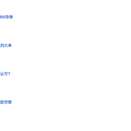
00导弹
色列大单
认可?
极防空营