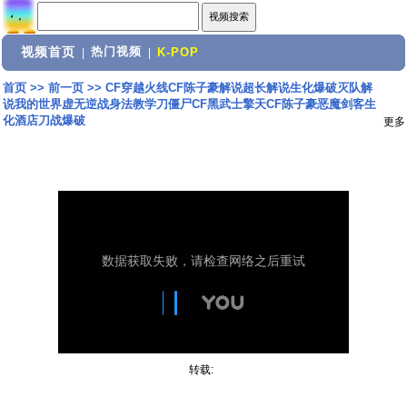
视频首页
热门视频
|
|
K-POP
首页
>>
前一页
>>
CF穿越火线CF陈子豪解说超长解说生化爆破灭队解
说我的世界虚无逆战身法教学刀僵尸CF黑武士擎天CF陈子豪恶魔剑客生
化酒店刀战爆破
更多
转载: