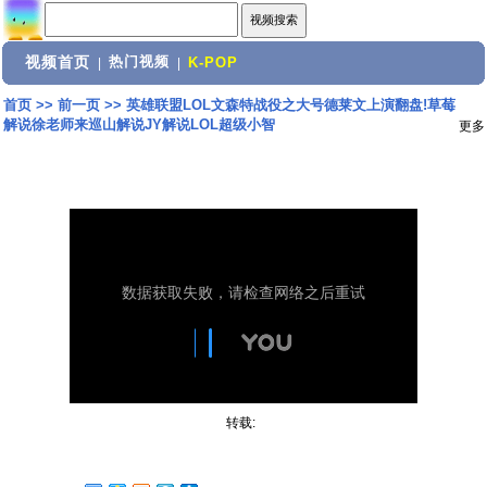
视频首页
热门视频
|
|
K-POP
首页
>>
前一页
>>
英雄联盟LOL文森特战役之大号德莱文上演翻盘!草莓
解说徐老师来巡山解说JY解说LOL超级小智
更多
转载: