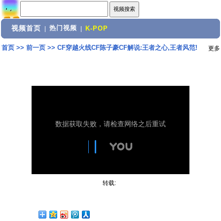
视频首页
热门视频
|
|
K-POP
首页
>>
前一页
>>
CF穿越火线CF陈子豪CF解说:王者之心,王者风范!
更多
转载: