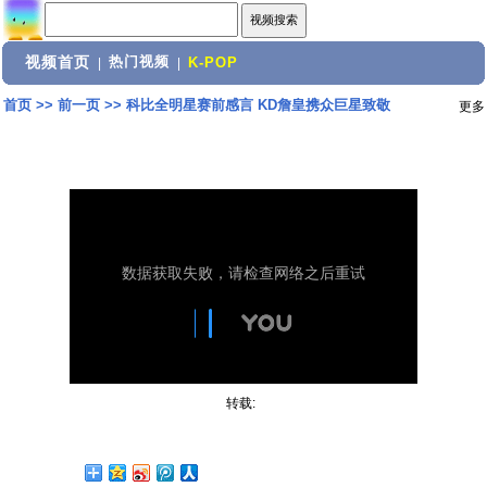
视频首页
热门视频
|
|
K-POP
首页
>>
前一页
>>
科比全明星赛前感言 KD詹皇携众巨星致敬
更多
转载: