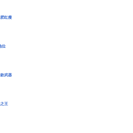
绿肥红瘦
2地位
一款武器
战之王