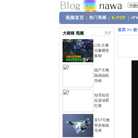
视频首页
热门视频
|
|
K-POP
|
iP
首页
>>
前
大猩猩 视频
更多
LOL主播
坑爹碉堡
集锦
国产天鹰
隐身战机
亮相
知否知否
应是绿肥
红瘦
苏57可携
带多枚核
导弹