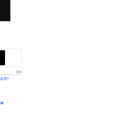
更多
认可?
壮举