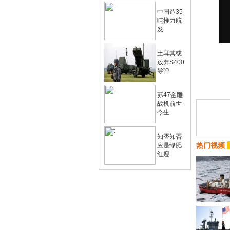
中国造35
吨推力航
发
土耳其或
放弃S400
导弹
苏47金雕
战机前世
今生
知否知否
热门视频
应是绿肥
红瘦