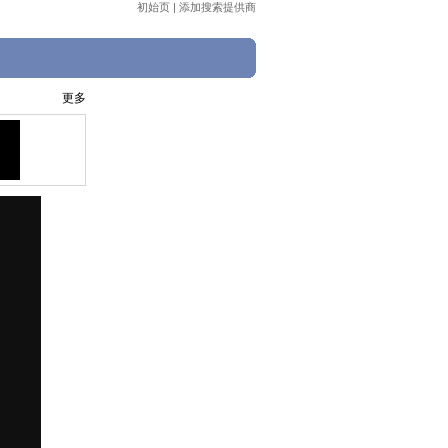
初始页
|
添加搜索提供商
更多