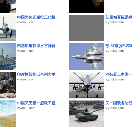
中国为何还服役三代机
知否知否应是
v.youku.com
v.youku.com
巴基斯坦获得水下神器
苏-57威胁F-2
v.youku.com
v.youku.com
印度撕毁和以色列大单
沙特看上中国
v.youku.com
v.youku.com
中国又亮相一超级工程
又一国装备陆
v.youku.com
v.youku.com