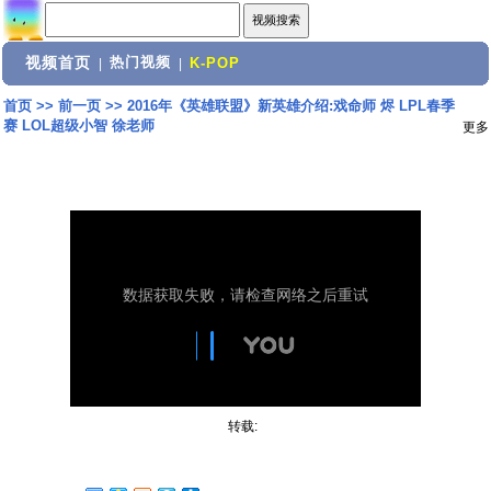
视频首页
热门视频
|
|
K-POP
首页
>>
前一页
>>
2016年《英雄联盟》新英雄介绍:戏命师 烬 LPL春季
赛 LOL超级小智 徐老师
更多
转载: