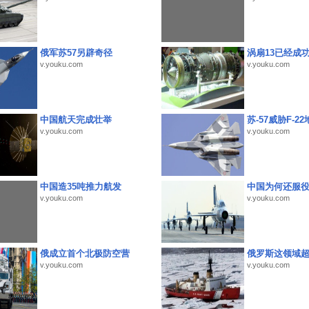
俄军苏57另辟奇径
涡扇13已经成功
v.youku.com
v.youku.com
中国航天完成壮举
苏-57威胁F-2
v.youku.com
v.youku.com
中国造35吨推力航发
中国为何还服
v.youku.com
v.youku.com
俄成立首个北极防空营
俄罗斯这领域
v.youku.com
v.youku.com