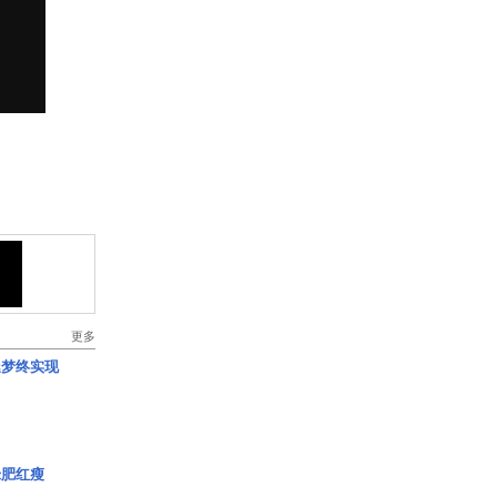
更多
艇梦终实现
绿肥红瘦