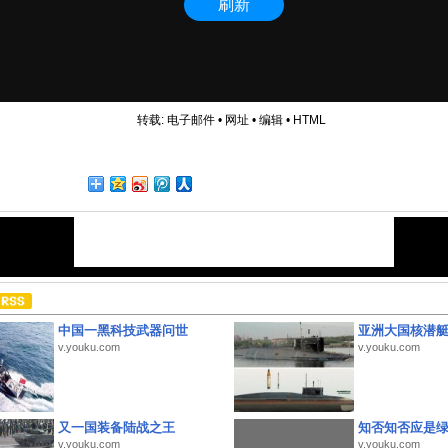
转载:
电子邮件
•
网址
•
编辑
•
HTML
中国一黑科技武器问世
亚洲大国核潜
v.youku.com
v.youku.com
又一国装备陆战之王
知否知否应是
v.youku.com
v.youku.com