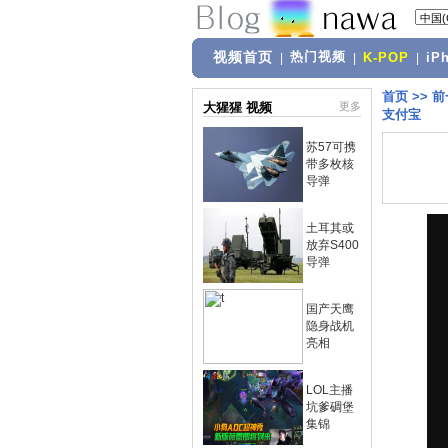
视频首页
热门视频
|
|
K-POP
|
iP
首页
>>
前
大猩猩 视频
更多
支付宝
苏57可携
带多枚核
导弹
土耳其或
放弃S400
导弹
国产天鹰
隐身战机
亮相
LOL主播
坑爹碉堡
集锦