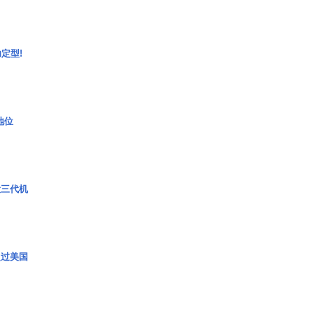
定型!
2地位
役三代机
超过美国