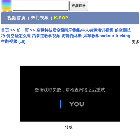
视频首页
热门视频
|
|
K-POP
首页
>>
前一页
>>
空翻特技后空翻教学跑酷牛人街舞培训视频 前空翻技
巧 侧空翻怎么练 跆拳道教学视频 街舞托马斯 风车教学parkour tricking
空翻视频 (18)
更多
转载: