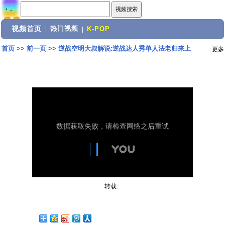
视频首页
热门视频
|
|
K-POP
首页
>>
前一页
>>
逆战空明大叔解说:逆战达人秀单人法老归来上
更多
转载: