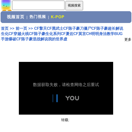
视频首页
热门视频
|
|
K-POP
首页
>>
前一页
>>
CF擎天CF黑武士CF陈子豪刀僵尸CF陈子豪超长解说
生化CF穿越火线CF陈子豪生化系列CF夏佐CF莫言CH明明身法教学BUG
手游爆破CF陈子豪逆战解说我的世界虚
更多
转载: