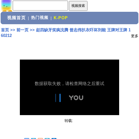
视频首页
热门视频
|
|
K-POP
首页
>>
前一页
>>
赵四缺牙笑疯沈腾 曾志伟扒衣吓坏刘能 王牌对王牌 1
60212
更多
转载: