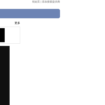
初始页
|
添加搜索提供商
更多