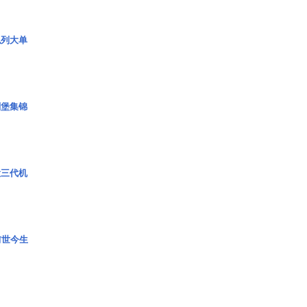
色列大单
碉堡集锦
役三代机
前世今生