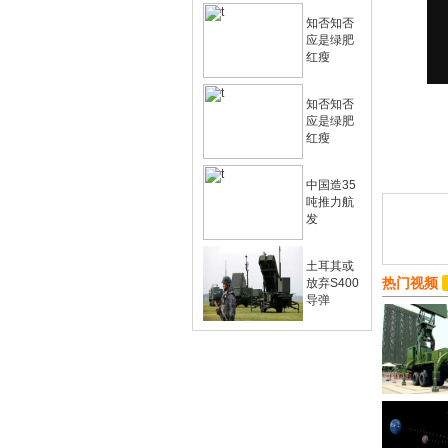
知否知否
应是绿肥
红瘦
知否知否
应是绿肥
红瘦
中国造35
吨推力航
发
土耳其或
热门视频
放弃S400
导弹