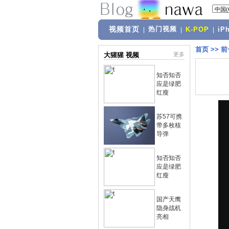
视频首页
热门视频
|
|
K-POP
|
iP
首页
>>
前
大猩猩 视频
更多
知否知否
应是绿肥
红瘦
苏57可携
带多枚核
导弹
知否知否
应是绿肥
红瘦
国产天鹰
隐身战机
亮相