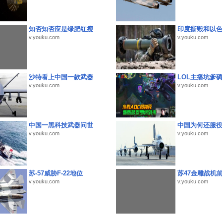
知否知否应是绿肥红瘦
印度撕毁和以
v.youku.com
v.youku.com
沙特看上中国一款武器
LOL主播坑爹
v.youku.com
v.youku.com
中国一黑科技武器问世
中国为何还服
v.youku.com
v.youku.com
苏-57威胁F-22地位
苏47金雕战机
v.youku.com
v.youku.com