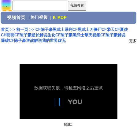
视频首页
热门视频
|
|
K-POP
首页
>>
前一页
>>
CF陈子豪黑武士系列CF黑武士刀僵尸CF擎天CF夏佐
CH明明CF陈子豪超长解说生化CF陈子豪黑武士擎天视频CF陈子豪解说
爆破CF陈子豪逆战解说我的世界虚无
更多
转载: