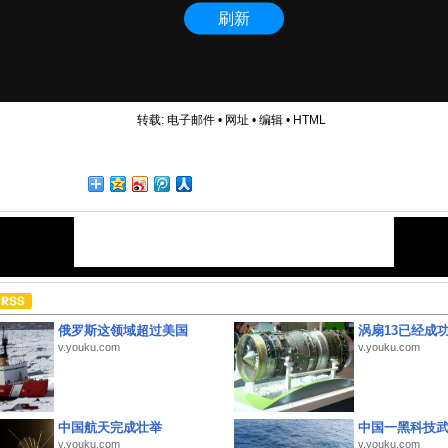
转载:
电子邮件
•
网址
•
编辑
•
HTML
俄罗斯这领域超过美国
涡扇13已经成功
v.youku.com
v.youku.com
中国航天完成壮举
中国一黑科技
v.youku.com
v.youku.com