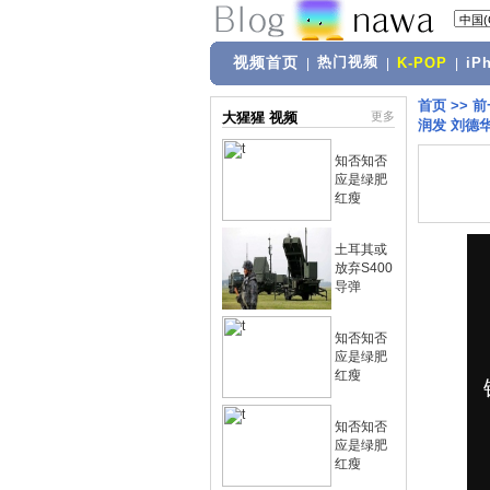
视频首页
热门视频
|
|
K-POP
|
iP
首页
>>
前
大猩猩 视频
更多
润发 刘德华
知否知否
应是绿肥
红瘦
土耳其或
放弃S400
导弹
知否知否
应是绿肥
红瘦
知否知否
应是绿肥
红瘦