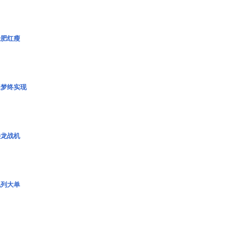
绿肥红瘦
艇梦终实现
枭龙战机
色列大单