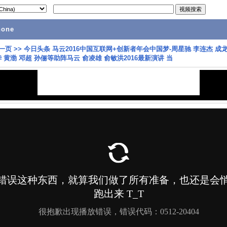
hone
一页
>>
今日头条 马云2016中国互联网+创新者年会中国梦-周星驰 李连杰 成龙
 黄渤 邓超 孙俪等助阵马云 俞凌雄 俞敏洪2016最新演讲 当