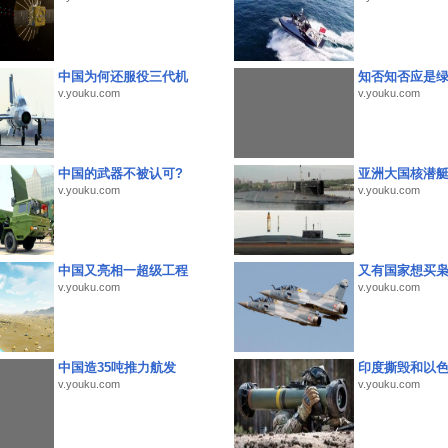
中国为何还服役三代机
知否知否应是
v.youku.com
v.youku.com
中国的武器不被认可?
亚洲大国核潜
v.youku.com
v.youku.com
中国又亮相一超级工程
又有国家想买
v.youku.com
v.youku.com
中国造35吨推力航发
印度撕毁和以
v.youku.com
v.youku.com