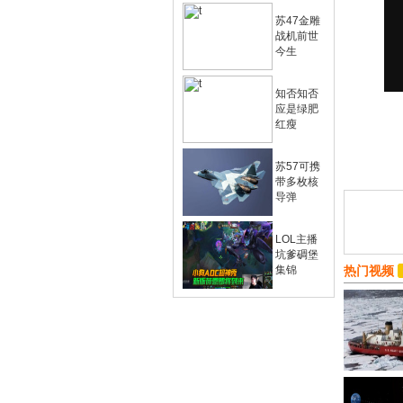
苏47金雕
战机前世
今生
知否知否
应是绿肥
红瘦
苏57可携
带多枚核
导弹
LOL主播
坑爹碉堡
集锦
热门视频