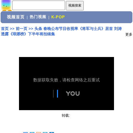
视频首页
热门视频
|
|
K-POP
首页
>>
前一页
>>
头条 春晚公布节目收视率《将军与士兵》居首 刘涛
透露《琅琊榜》下半年将拍续集
更多
转载: