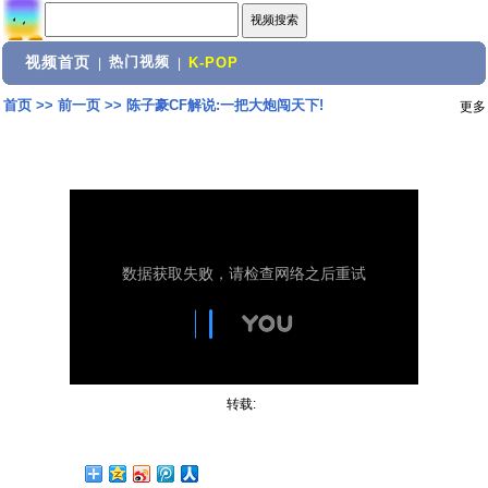
视频首页
热门视频
|
|
K-POP
首页
>>
前一页
>>
陈子豪CF解说:一把大炮闯天下!
更多
转载: