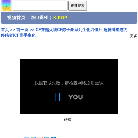
视频首页
热门视频
|
|
K-POP
首页
>>
前一页
>>
CF穿越火线CF陈子豪系列生化刀僵尸:超神满星连刀
终结者!CF高手生化
更多
转载: