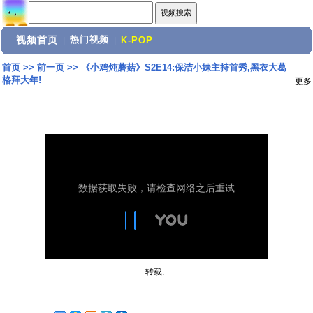
视频首页
热门视频
|
|
K-POP
首页
>>
前一页
>>
《小鸡炖蘑菇》S2E14:保洁小妹主持首秀,黑衣大葛
格拜大年!
更多
转载: