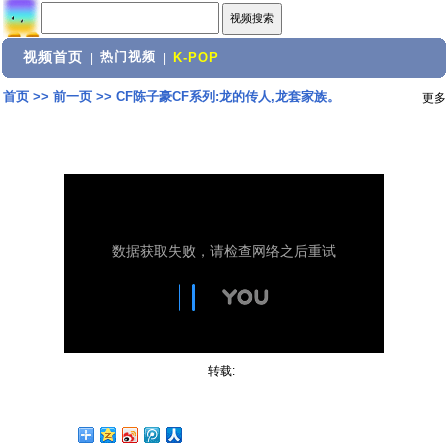
视频首页
热门视频
|
|
K-POP
首页
>>
前一页
>>
CF陈子豪CF系列:龙的传人,龙套家族。
更多
转载: