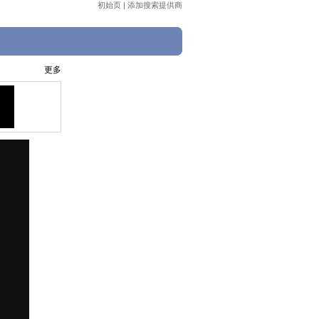
初始页
|
添加搜索提供商
更多