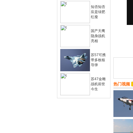
知否知否
应是绿肥
红瘦
国产天鹰
隐身战机
亮相
苏57可携
带多枚核
导弹
苏47金雕
热门视频
战机前世
今生