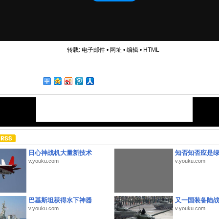
转载:
电子邮件
•
网址
•
编辑
•
HTML
日心神战机大量新技术
知否知否应是
v.youku.com
v.youku.com
巴基斯坦获得水下神器
又一国装备陆
v.youku.com
v.youku.com