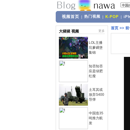
视频首页
热门视频
|
|
K-POP
|
iP
首页
>>
前
大猩猩 视频
更多
LOL主播
坑爹碉堡
集锦
知否知否
应是绿肥
红瘦
土耳其或
放弃S400
导弹
中国造35
吨推力航
发