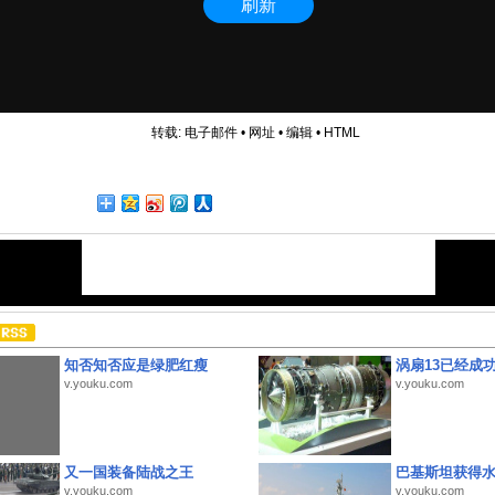
转载:
电子邮件
•
网址
•
编辑
•
HTML
知否知否应是绿肥红瘦
涡扇13已经成功
v.youku.com
v.youku.com
又一国装备陆战之王
巴基斯坦获得
v.youku.com
v.youku.com