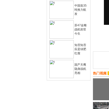
中国造35
吨推力航
发
苏47金雕
战机前世
今生
知否知否
应是绿肥
红瘦
国产天鹰
隐身战机
亮相
热门视频