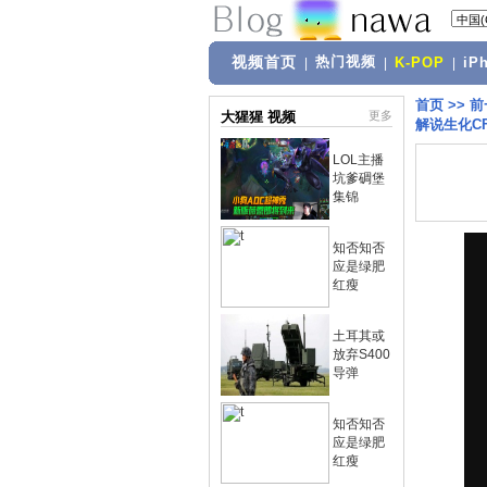
视频首页
热门视频
|
|
K-POP
|
iP
首页
>>
前
大猩猩 视频
更多
解说生化C
LOL主播
坑爹碉堡
集锦
知否知否
应是绿肥
红瘦
土耳其或
放弃S400
导弹
知否知否
应是绿肥
红瘦