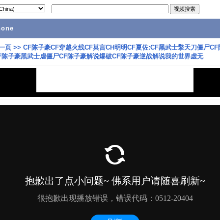
hone
一页
>>
CF陈子豪CF穿越火线CF莫言CH明明CF夏佐:CF黑武士擎天刀僵尸C
F陈子豪黑武士虐僵尸CF陈子豪解说爆破CF陈子豪逆战解说我的世界虚无