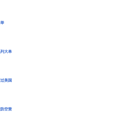
壮举
色列大单
超过美国
极防空营