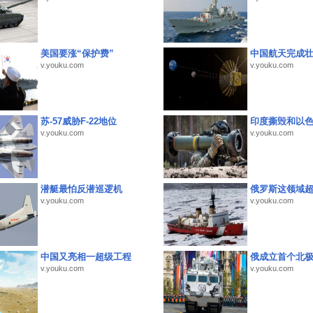
美国要涨“保护费”
中国航天完成
v.youku.com
v.youku.com
苏-57威胁F-22地位
印度撕毁和以
v.youku.com
v.youku.com
潜艇最怕反潜巡逻机
俄罗斯这领域
v.youku.com
v.youku.com
中国又亮相一超级工程
俄成立首个北
v.youku.com
v.youku.com