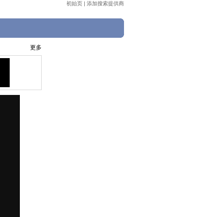
初始页
|
添加搜索提供商
更多