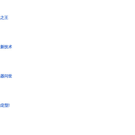
战之王
量新技术
武器问世
定型!