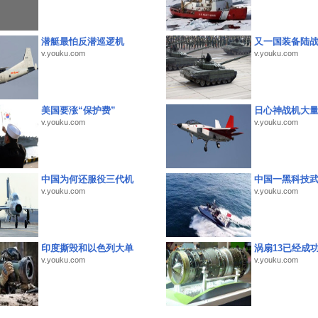
潜艇最怕反潜巡逻机
又一国装备陆
v.youku.com
v.youku.com
美国要涨“保护费”
日心神战机大
v.youku.com
v.youku.com
中国为何还服役三代机
中国一黑科技
v.youku.com
v.youku.com
印度撕毁和以色列大单
涡扇13已经成功
v.youku.com
v.youku.com