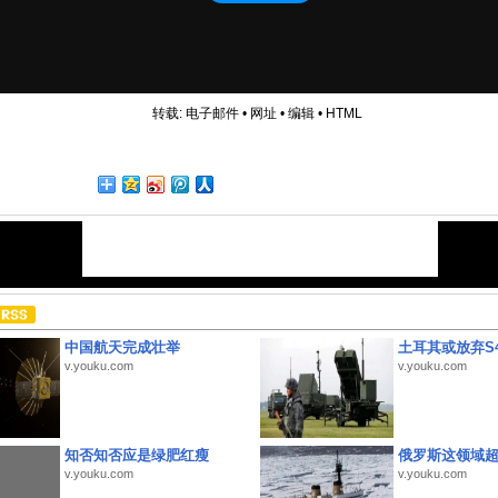
转载:
电子邮件
•
网址
•
编辑
•
HTML
中国航天完成壮举
土耳其或放弃S4
v.youku.com
v.youku.com
知否知否应是绿肥红瘦
俄罗斯这领域
v.youku.com
v.youku.com