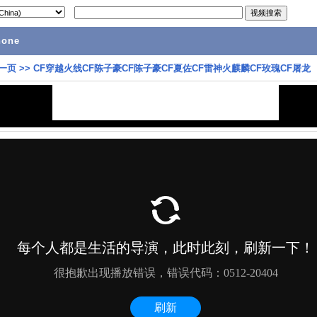
hone
一页
>>
CF穿越火线CF陈子豪CF陈子豪CF夏佐CF雷神火麒麟CF玫瑰CF屠龙