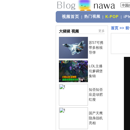
视频首页
热门视频
|
|
K-POP
|
iP
首页
>>
前
大猩猩 视频
更多
苏57可携
带多枚核
导弹
LOL主播
坑爹碉堡
集锦
知否知否
应是绿肥
红瘦
国产天鹰
隐身战机
亮相