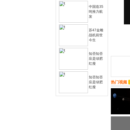
中国造35
吨推力航
发
苏47金雕
战机前世
今生
知否知否
应是绿肥
红瘦
知否知否
热门视频
应是绿肥
红瘦