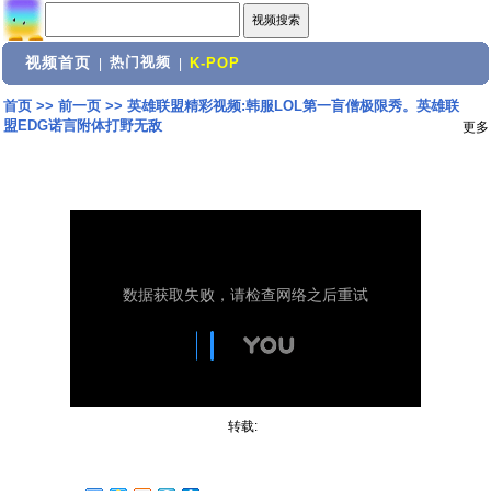
视频首页
热门视频
|
|
K-POP
首页
>>
前一页
>>
英雄联盟精彩视频:韩服LOL第一盲僧极限秀。英雄联
盟EDG诺言附体打野无敌
更多
转载: