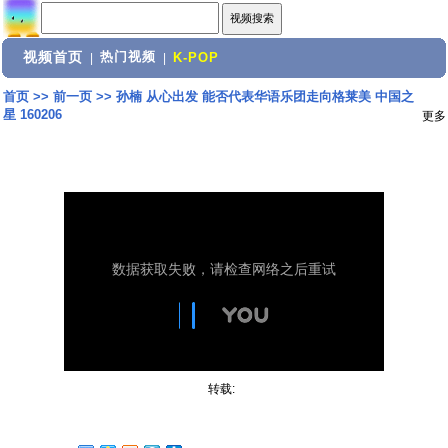
视频首页
热门视频
|
|
K-POP
首页
>>
前一页
>>
孙楠 从心出发 能否代表华语乐团走向格莱美 中国之
星 160206
更多
转载: