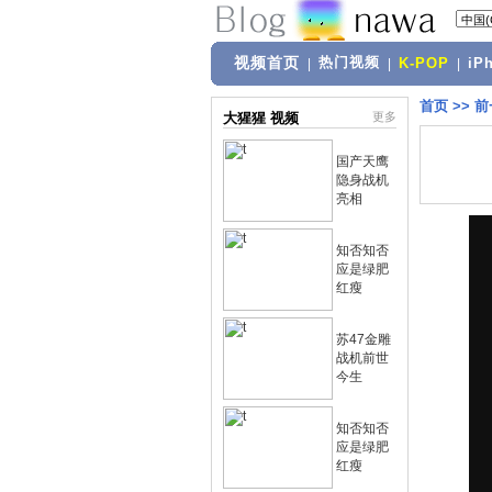
视频首页
热门视频
|
|
K-POP
|
iP
首页
>>
前
大猩猩 视频
更多
国产天鹰
隐身战机
亮相
知否知否
应是绿肥
红瘦
苏47金雕
战机前世
今生
知否知否
应是绿肥
红瘦