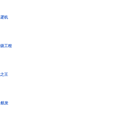
巡逻机
超级工程
战之王
力航发