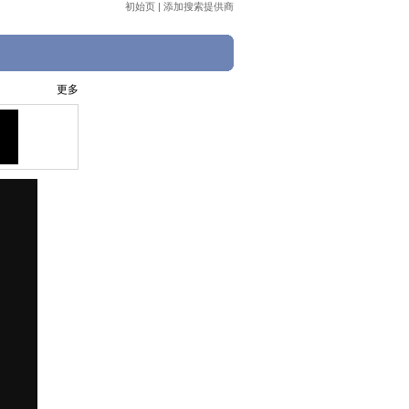
初始页
|
添加搜索提供商
更多