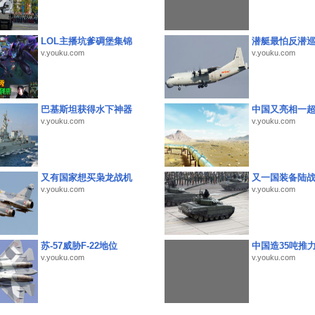
LOL主播坑爹碉堡集锦
潜艇最怕反潜
v.youku.com
v.youku.com
巴基斯坦获得水下神器
中国又亮相一
v.youku.com
v.youku.com
又有国家想买枭龙战机
又一国装备陆
v.youku.com
v.youku.com
苏-57威胁F-22地位
中国造35吨推
v.youku.com
v.youku.com