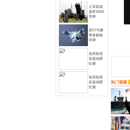
土耳其或
放弃S400
导弹
苏57可携
带多枚核
导弹
知否知否
应是绿肥
红瘦
知否知否
热门视频
应是绿肥
红瘦