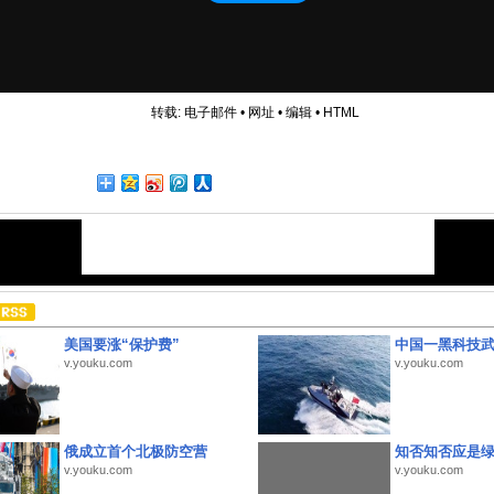
转载:
电子邮件
•
网址
•
编辑
•
HTML
美国要涨“保护费”
中国一黑科技
v.youku.com
v.youku.com
俄成立首个北极防空营
知否知否应是
v.youku.com
v.youku.com