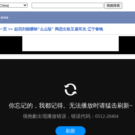
hone
一页
>>
赵四刘能暧昧“么么哒” 网恋出轨互扇耳光 辽宁春晚