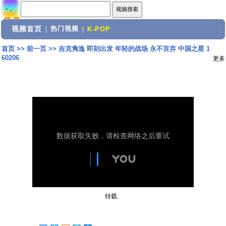
视频首页
热门视频
|
|
K-POP
首页
>>
前一页
>>
吉克隽逸 即刻出发 年轻的战场 永不言弃 中国之星 1
60206
更多
转载: