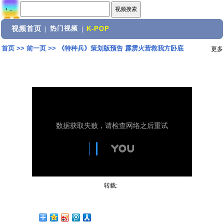
视频首页
热门视频
|
|
K-POP
首页
>>
前一页
>>
《特种兵》策划版预告 霹雳火营救我方卧底
更多
转载: