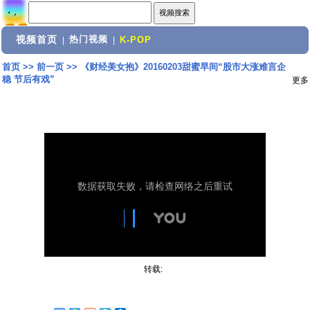
视频首页
热门视频
|
|
K-POP
首页
>>
前一页
>>
《财经美女抱》20160203甜蜜早间“股市大涨难言企
稳 节后有戏”
更多
转载: